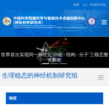
内网
|
EN
|
中国科学院
世界首次实现同一神经元“功能—结构—分子”三模态整
合解析
生理稳态的神经机制研究组
海报