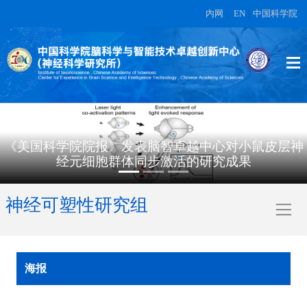
内网
|
EN
|
中国科学院
《美国科学院院报》发表脑智卓越中心对小鼠皮层神
经元细胞群体同步激活的研究成果
神经可塑性研究组
海报