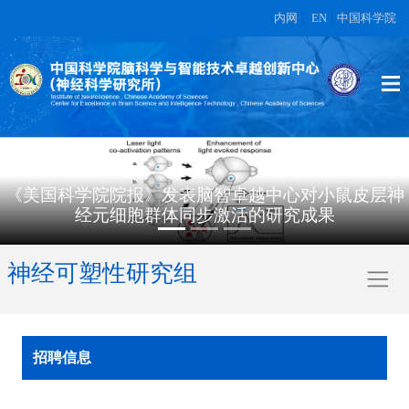
内网
|
EN
|
中国科学院
《美国科学院院报》发表脑智卓越中心对小鼠皮层神
经元细胞群体同步激活的研究成果
神经可塑性研究组
招聘信息