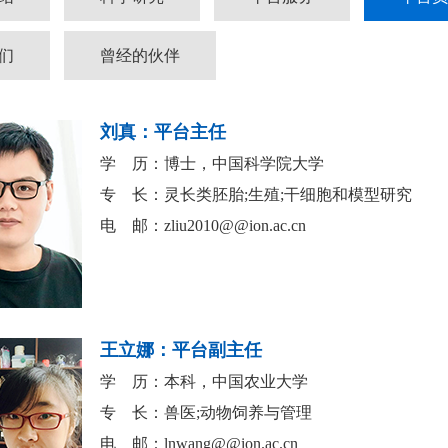
们
曾经的伙伴
刘真：平台主任
学 历：博士，中国科学院大学
专 长：灵长类胚胎;生殖;干细胞和模型研究
电 邮：
zliu2010@@ion.ac.cn
王立娜：平台副主任
学 历：本科，中国农业大学
专 长：兽医;动物饲养与管理
电 邮：
lnwang@@ion.ac.cn