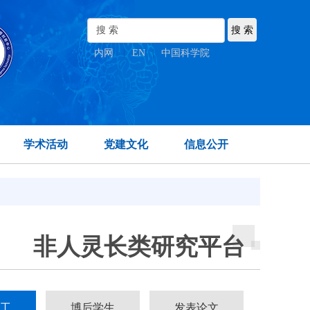
内网
|
EN
|
中国科学院
学术活动
党建文化
信息公开
非人灵长类研究平台
工
博后学生
发表论文