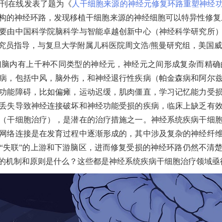
期刊在线发表了题为《
人干细胞来源的神经元修复环路重塑神经
构的神经环路，发现移植干细胞来源的神经细胞可以
特异性修复
要由中国科学院脑科学与智能卓越创新中心（神经科学研究所
究员指导，与复旦大学附属儿科医院周文浩
/
熊曼研究组，美国威
们脑内有上千种不同类型的神经元，神经元之间形成复杂而精确
病，包括中风，脑外伤，和神经退行性疾病（帕金森病和阿尔
功能障碍，比如偏瘫，运动迟缓，肌肉僵直，学习记忆能力受
丢失导致神经连接破坏和神经功能受损的疾病，临床上缺乏有
（干细胞治疗），是潜在的治疗措施之一。神经系统疾病干细
网络连接是在发育过程中逐渐形成的，其中涉及复杂的神经纤
“失联”的上游和下游脑区，进而修复受损的神经环路仍然不清
的机制和原则是什么？这些都是神经系统疾病干细胞治疗领域亟