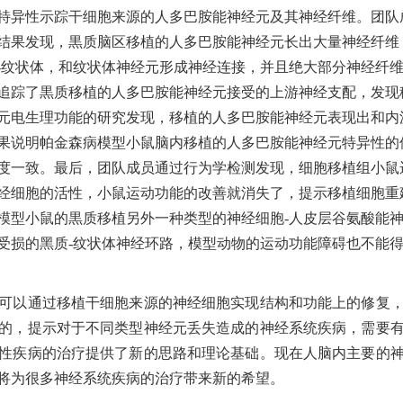
特异性示踪干细胞来源的人多巴胺能神经元及其神经纤维。团队
结果发现，黒质脑区移植的人多巴胺能神经元长出大量神经纤维
-
纹状体，和纹状体神经元形成神经连接，并且绝大部分神经纤
追踪了黒质移植的人多巴胺能神经元接受的上游神经支配，发现
元电生理功能的研究发现，移植的人多巴胺能神经元表现出和内
果说明帕金森病模型小鼠脑内移植的人多巴胺能神经元特异性的
度一致。最后，团队成员通过行为学检测发现，细胞移植组小鼠
经细胞的活性，小鼠运动功能的改善就消失了，提示移植细胞重
模型小鼠的黒质移植另外一种类型的神经细胞
-
人皮层谷氨酸能
受损的黑质
-
纹状体神经环路，模型动物的运动功能障碍也不能
可以通过移植干细胞来源的神经细胞实现结构和功能上的修复
的，提示对于不同类型神经元丢失造成的神经系统疾病，需要
性疾病的治疗提供了新的思路和理论基础。现在人脑内主要的
将为
很多神经系统疾病的治疗带来新的希望。