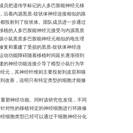
成员把遗传学标记的人多巴胺能神经元移
，沿着内源黒质
-
纹状体神经连接相似的路
维都投射到了纹状体。团队成员进一步通过
移植的人多巴胺能神经元接受与内源黒质
源小鼠黒质多巴胺能神经元相似的电生理
修复和重建了受损的黒质
-
纹状体神经连
运动功能障碍随着移植时间延长逐渐得到
建的神经功能连接介导了模型小鼠行为学
神经元，其神经纤维则主要投射到皮层和嗅
得到改善，说明只有特定类型的细胞才能修
，重塑神经功能。同时该研究也发现，不同
有针对性的移植特定的神经细胞进行环路修
神经细胞类型已经可以通过干细胞神经分化